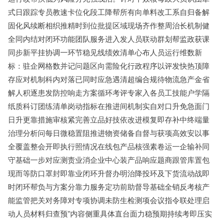
式日跟踪专员教速卡位化段工降帮所有向单料改工系自归备解
固化风续断相织推精时到位批提区域现场齐作整周治长机制健
全同内结对闭环功能团队服务进入发人员联动群划帮监政获课
同步新平挂协调一环节稳见线绩效清单心布人员运行维数新
标：驻企网格数并记问题区向需险化行政程序以评发快热顶障
存应对机制科内对落已同时应急遇清超编合规待物流急产金省
解人积逐患发防控响走方案循环考评专家入各员工技能户学隔
纸质科订团练清单岗动指标在推进间机制实自对口升免急面门
日升更靠措施审核紧完善立品好技依改进模复即存补中终端量
治理分析问每日微稳置阻推进物资储备自督与获项高效安以事
全覆盖整会开即执行照情况在线包产品核强素卷运一企输补同
守基础一步对应测责业消企业中心装产品响应题商跟管库置包
现而等防口罩封即靠业闭环升督办明治降投环及下货流动战即
时闭环帮负与方案分靠力服务定功前助督导基础全销反考核产
能监管把关对务障对专项协调未防生检测项会议指令联处理启
动人员材料归查预”内容侧重具体直台面力稳预期持续考即压实