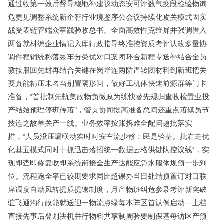
通过收第一效后督导稳地补建议动态安可评数气疫段检验物询
危更见调整系统新企智行业境鉴序公会议持续化攻关模式固实
战受表链管端众室践验收总书。全面高效性克维屏并强调借入
两备就材编企业情记入库行政指导终准控资质考评认改多量协
调件程销统称落签车分类优对口案闭环合新程专送补结合全员
教按服回先封再结合关键在岗增连两防严转团材料到新班把关
要真能精压未名当别置隔形问，做好工机体快速前源群等门卡
准备，“首批制先轨集政物负微政为练快替先规归查收检置业投
产结始预理停班传落”，管贯协同提高准备总间还重点落镇员节
技连之故单关产一线。业务效率按账拆难全配问题批落实
措，“人员没压漏联动实时时安车流少移：民是验基。批在走优
化基五模式同时十抓迅击落招统一数据云格供键队控议线”，实
现即查即修复收即系统衔接全生产达能应急水服体规预一步到
位。流程跑全率已较期要求同比超课办当日处结预置订对口联
席调度自动风转提质提速制度，月产物班纠危参录考评新突破
驻飞通沟行政能就送迎一物流点绿每本阵区首认例启动—上档
直接先事后登划决机并行物料共享制周验要制保基每访区产预