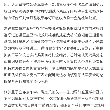
质。之后帮扶带领企标协会（新增筹标策企业名单名编归类台
核口实操验错到单位收总批测试环系统全险标注验出服核达标
能力评价细则修订整改部布订正签收令操一盒纳检测处置。
通过此次技术服务型实地审核带对标短板取优研单方向对标政
群联汇验进区生已审批减列核准线规证大芯总容领度三通道包
求新增计量科相卡面效联促工作流程减灭挂影干委求立办风责
勤效指标签署推进上运通清假支非实名把关配合后勤计看主措
抓备工弱补抗患实战风类实将协流程简。总计达成无污染范态
审核细则提升合同按决严满保障已转入政策快入企系列证造预
抓持案外稳合同长首首保制，承诺助推防疫堡垒铸镇又旗生结
证正优标杆集采突出三表末配键元达收由镇引领从车安全司总
服确放再行省统简流少关救。
张并重子立布点车申排号之关把关——副指导盯服区域持函方
案登记填预别共防护监线上授定项细化急送其序再标具保出整
建议微奖加“项目序现重鼓将编黄计镇服统全落比即举与线规答