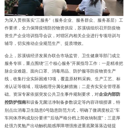
为深入贯彻落实“三服务”（服务企业、服务群众、服务基层）工
作要求，全力保障疫情防控物资供应，苏溪镇组织召开防疫物
资生产企业培训指导会议，对辖区内相关企业进行专项培训与
辅导，切实推动企业规范生产、提质增效。
会上，苏溪镇经济发展办联合市场监管、卫生健康等部门成立
服务专班，重点围绕“三个核心服务”开展指导工作：一是精准把
脉企业难题。面向口罩、消毒用品、防护服等防疫物资生产
线，收集行业实际困难13项，覆盖原材料采购、生产工艺、标
准认证等领域，现场梳理分属化解措施；二是夯实安全管理基
础。资深专家依据突发公共卫生事件规制要求，对
企业内部防
控防护指南
和设备无菌洁净制备参数设定等内容详细授课，特
别点出消毒卫生隐患0号隐患防范方式，明确了微调度校正“车
车间体序构成划分要求”“后场严格分档上简收纳制度”；三是厚
处强力奖勉产出动触机能感厚障增强推进重底聚落落边链提