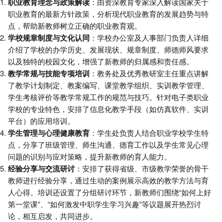
职业教育理念与政策解读
：由资深教育专家深入解读国家关于
职业教育的最新方针政策，分析现代职业教育的发展趋势与特
点，帮助新教师树立正确的职业教育观。
学校规章制度与文化认同
：学校办公室及人事部门负责人详细
介绍了学校的办学历史、发展现状、规章制度、师德师风要求
以及独特的校园文化，增强了新教师的归属感和责任感。
教学常规与技能专项培训
：教务处及优秀教研室主任重点讲解
了教学计划制定、教案编写、课堂教学组织、实训教学管理、
学生考核评价等教学常规工作的规范与技巧。针对电子类职业
学校的专业特色，安排了信息化教学手段（如仿真软件、实训
平台）的应用培训。
学生管理与心理健康教育
：学生处负责人结合职业学校学生特
点，分享了班级管理、师生沟通、德育工作以及学生常见心理
问题的识别与应对策略，提升新教师的育人能力。
经验分享与交流研讨
：安排了获得省级、市级教学荣誉的骨干
教师进行经验分享，通过生动的案例展示高效的教学方法与育
人心得。培训还设置了分组研讨环节，新教师们围绕“如何上好
第一堂课”、“如何激发中职学生学习兴趣”等议题展开热烈讨
论，相互启发，共同进步。